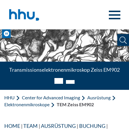
Zum Inhalt springen
Zur Suche springen
Pause
Transmissionselektronenmikroskop Zeiss EM902
HHU
Center for Advanced Imaging
Ausrüstung
Elektronenmikroskope
TEM Zeiss EM902
HOME
|
TEAM
|
AUSRÜSTUNG
|
BUCHUNG
|