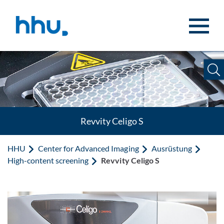
Zum Inhalt springen
Zur Suche springen
Revvity Celigo S
HHU
Center for Advanced Imaging
Ausrüstung
High-content screening
Revvity Celigo S