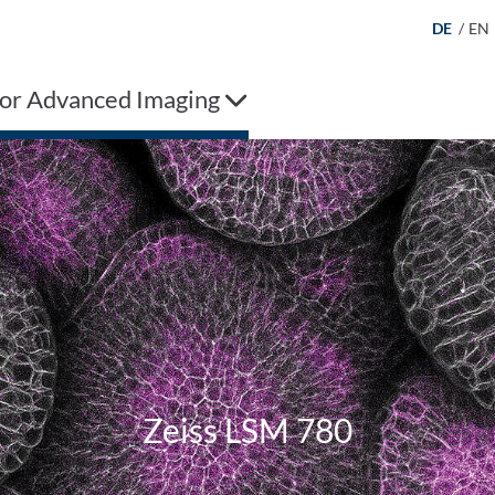
DE
/
EN
for Advanced Imaging
Zeiss LSM 780