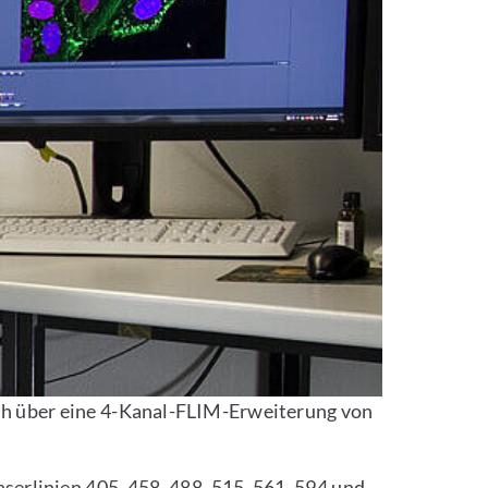
ich über eine 4-Kanal-FLIM-Erweiterung von
serlinien 405, 458, 488, 515, 561, 594 und