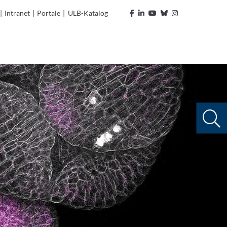
|
Intranet
|
Portale
|
ULB-Katalog