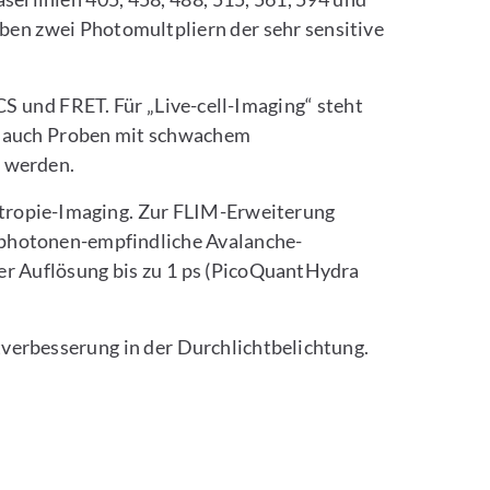
ben zwei Photomultpliern der sehr sensitive
S und FRET. Für „Live-cell-Imaging“ steht
n auch Proben mit schwachem
t werden.
tropie-Imaging. Zur FLIM-Erweiterung
elphotonen-empfindliche Avalanche-
er Auflösung bis zu 1 ps (PicoQuantHydra
verbesserung in der Durchlichtbelichtung.