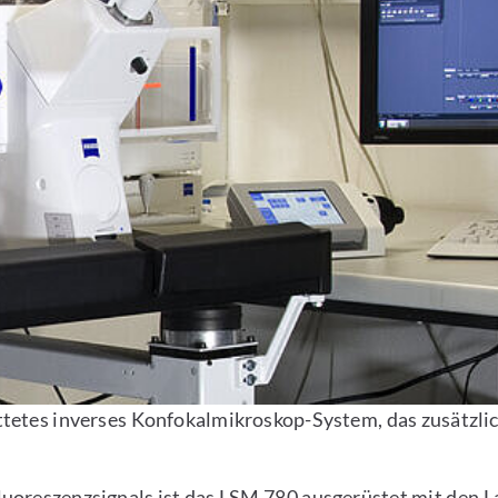
attetes inverses Konfokalmikroskop-System, das zusätzl
oreszenzsignals ist das LSM 780 ausgerüstet mit den La