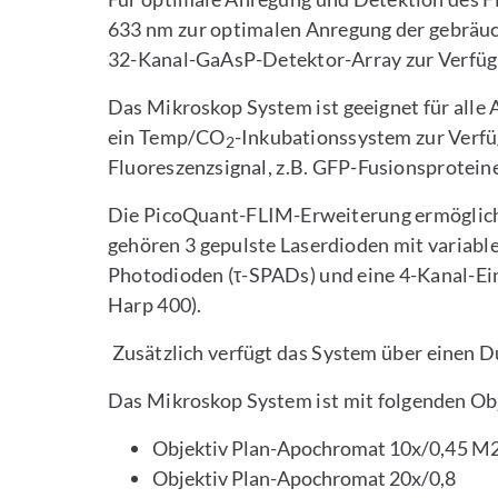
633 nm zur optimalen Anregung der gebräuch
32-Kanal-GaAsP-Detektor-Array zur Verfüg
Das Mikroskop System ist geeignet für alle
ein Temp/CO
-Inkubationssystem zur Verf
2
Fluoreszenzsignal, z.B. GFP-Fusionsprotein
Die PicoQuant-FLIM-Erweiterung ermöglich
gehören 3 gepulste Laserdioden mit variabl
Photodioden (τ-SPADs) und eine 4-Kanal-Ein
Harp 400).
Zusätzlich verfügt das System über einen D
Das Mikroskop System ist mit folgenden Obj
Objektiv Plan-Apochromat 10x/0,45 M
Objektiv Plan-Apochromat 20x/0,8