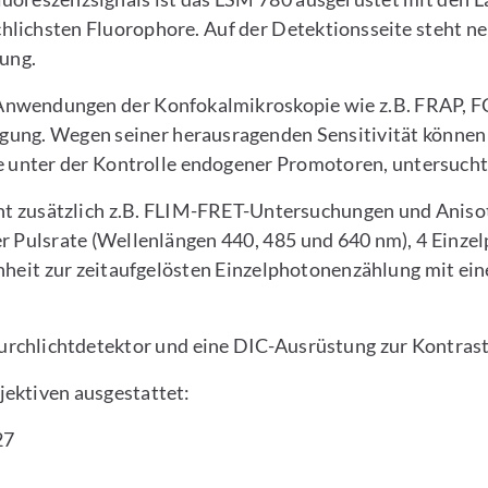
lichsten Fluorophore. Auf der Detektionsseite steht ne
ung.
 Anwendungen der Konfokalmikroskopie wie z.B. FRAP, FC
ügung. Wegen seiner herausragenden Sensitivität könne
e unter der Kontrolle endogener Promotoren, untersuch
t zusätzlich z.B. FLIM-FRET-Untersuchungen und Aniso
er Pulsrate (Wellenlängen 440, 485 und 640 nm), 4 Einz
heit zur zeitaufgelösten Einzelphotonenzählung mit ein
urchlichtdetektor und eine DIC-Ausrüstung zur Kontrast
ektiven ausgestattet:
27